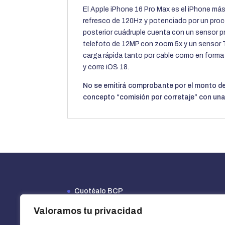
El Apple iPhone 16 Pro Max es el iPhone más
refresco de 120Hz y potenciado por un pr
posterior cuádruple cuenta con un sensor pr
telefoto de 12MP con zoom 5x y un sensor T
carga rápida tanto por cable como en forma 
y corre iOS 18.
No se emitirá comprobante por el monto de
concepto “comisión por corretaje” con una
Cuotéalo BCP
Financiamiento Efectiva
Valoramos tu privacidad
Opciones de financiamiento y beneficios