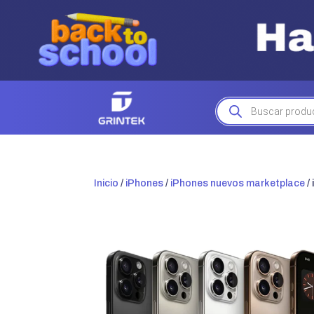
Búsqueda
de
productos
Inicio
/
iPhones
/
iPhones nuevos marketplace
/