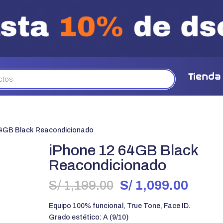
Tienda
64GB Black Reacondicionado
iPhone 12 64GB Black
Reacondicionado
El
El
S/
1,199.00
S/
1,099.00
precio
preci
original
actua
Equipo 100% funcional, True Tone, Face ID.
era:
es:
Grado estético: A (9/10)