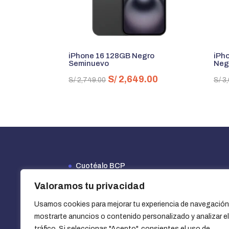
iPhone 16 128GB Negro
iPh
Seminuevo
Neg
El
El
S/
2,649.00
S/
2,749.00
S/
3,
precio
precio
original
actual
era:
es:
S/ 2,749.00.
S/ 2,649.00.
Cuotéalo BCP
Financiamiento Efectiva
Valoramos tu privacidad
Opciones de financiamiento y beneficios
Usamos cookies para mejorar tu experiencia de navegación
¿Cómo usar un cupón?
mostrarte anuncios o contenido personalizado y analizar el
Vender mi iPhone
tráfico. Si seleccionas "Acepto", consientes el uso de