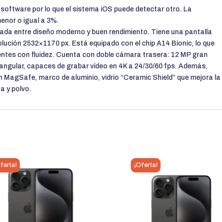
r software por lo que el sistema iOS puede detectar otro. La
enor o igual a 3%.
brada entre diseño moderno y buen rendimiento. Tiene una pantalla
lución 2532×1170 px. Está equipado con el chip A14 Bionic, lo que
gentes con fluidez. Cuenta con doble cámara trasera: 12 MP gran
n angular, capaces de grabar vídeo en 4K a 24/30/60 fps. Además,
n MagSafe, marco de aluminio, vidrio “Ceramic Shield” que mejora la
a y polvo.
ferta!
¡Oferta!