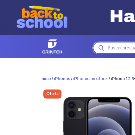
Búsqueda
de
productos
Inicio
/
iPhones
/
iPhones en stock
/ iPhone 12 
¡Oferta!