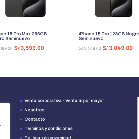
one 15 Pro Max 256GB
iPhone 15 Pro 128GB Negr
ro Seminuevo
Seminuevo
El
El
El
El
S/
3,599.00
S/
3,049.00
699.00
S/
3,149.00
precio
precio
precio
pr
original
actual
original
ac
era:
es:
era:
es
S/ 3,699.00.
S/ 3,599.00.
S/ 3,149.00.
S/
Venta corporativa - Venta al por mayor
Nosotros
Contacto
,
Términos y condiciones
Políticas de privacidad