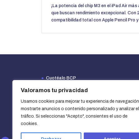
¡La potencia del chip M3 en el iPad Air má
que buscan rendimiento excepcional. Con 
compatibilidad total con Apple Pencil Pro 
Cuotéalo BCP
Financiamiento Efectiva
Valoramos tu privacidad
Opciones de financiamiento y beneficios
Usamos cookies para mejorar tu experiencia de navegación
¿Cómo usar un cupón?
mostrarte anuncios o contenido personalizado y analizar el
Vender mi iPhone
tráfico. Si seleccionas "Acepto", consientes el uso de
cookies.
Blog