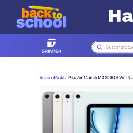
Búsqueda
de
productos
Inicio
/
iPads
/ iPad Air 11 inch M3 256GB Wifi N